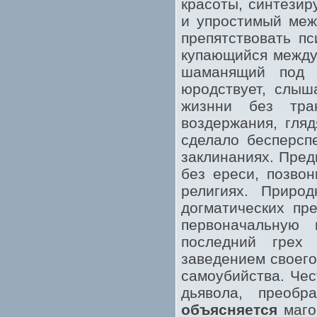
красоты, синтези
и упростимый меж
препятствовать пс
купающийся между
шаманящий под 
юродствует, слыш
жизнни без тра
воздержания, гляд
сделало бесперсп
заклинаниях. Пре
без ереси, позвон
религиях. Приро
догматических пр
первоначальную
последний грех
заведением своего
самоубийства. Чес
дьявола, преоб
объясняется
магом