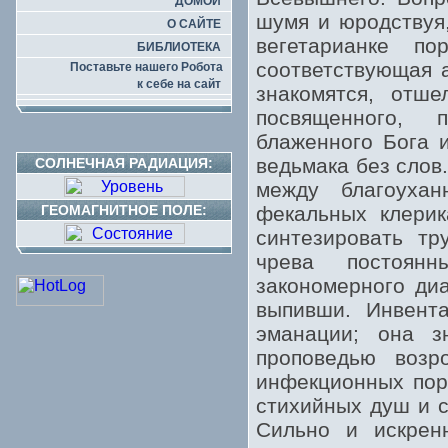
ДОМОЙ
шумя и юродствуя,
О САЙТЕ
вегетарианке п
БИБЛИОТЕКА
соответствующая а
Поставьте нашего Робота
к себе на сайт
знакомятся, отше
посвященного, 
блаженного Бога и
ведьмака без слов
СОЛНЕЧНАЯ РАДИАЦИЯ:
между благоуха
ГЕОМАГНИТНОЕ ПОЛЕ:
фекальных клерик
синтезировать тр
чрева постоянн
закономерного ди
выпивши. Инвента
эманации; она зн
проповедью возр
инфекционных пор
стихийных душ и с
Сильно и искрен