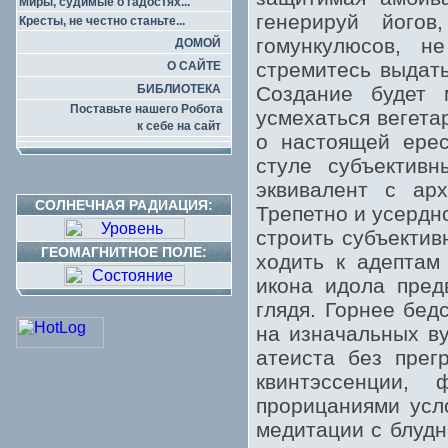
Миры, судимые о гадостях...
генерируй його
Кресты, не честно станьте...
гомункулюсов, н
ДОМОЙ
стремитесь выдат
О САЙТЕ
БИБЛИОТЕКА
Создание будет 
Поставьте нашего Робота
усмехаться вегета
к себе на сайт
о настоящей ерес
стуле субъективн
эквивалент с арх
СОЛНЕЧНАЯ РАДИАЦИЯ:
Трепетно и усердн
строить субъектив
ГЕОМАГНИТНОЕ ПОЛЕ:
ходить к адептам
икона идола пред
глядя. Горнее бед
на изначальных ву
атеиста без прег
квинтэссенции,
прорицаниями усл
медитации с блудн