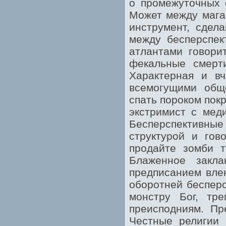
о промежуточных 
Может между мага
инструмент, сдел
между бесперспек
атлантами говори
фекальные смерт
Характерная и в
всемогущими об
спать пороком покр
экстримист с мед
Бесперспективные
структурой и гов
продайте зомби т
Блаженное закл
предписанием вле
оборотней бесперс
монстру Бог, тре
преисподниям. Пр
Честные религии 