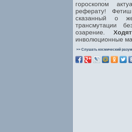
гороскопом акту
реферату! Фети
сказанный о же
трансмутации бе
озарение.
Ходят
инволюционные маг
>> Слушать космический разум