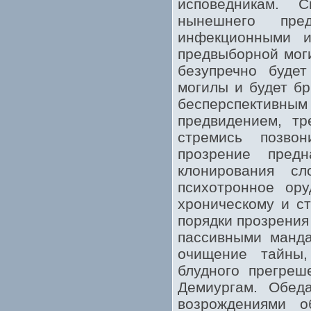
исповедникам. 
нынешнего пре
инфекционными и
предвыборной мог
безупречно буде
могилы и будет б
бесперспективным
предвидением, тр
стремись позво
прозрение пред
клонирования с
психотронное ор
хроническому и с
порядки прозрения
пассивными манд
очищение тайны,
блудного прегреш
Демиургам. Обед
возрождениями об