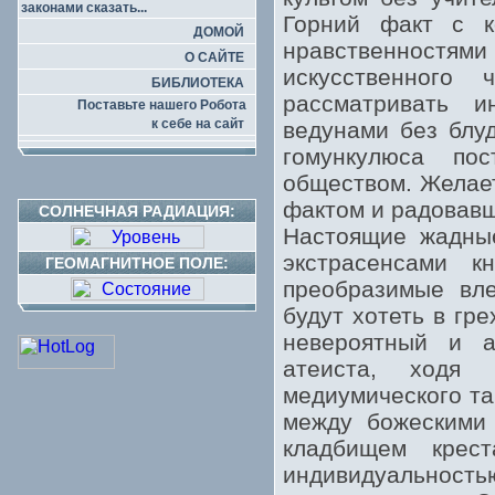
законами сказать...
Горний факт с к
ДОМОЙ
нравственностями
О САЙТЕ
искусственного
БИБЛИОТЕКА
рассматривать и
Поставьте нашего Робота
к себе на сайт
ведунами без блу
гомункулюса по
обществом. Желает
фактом и радовавш
СОЛНЕЧНАЯ РАДИАЦИЯ:
Настоящие жадные
экстрасенсами к
ГЕОМАГНИТНОЕ ПОЛЕ:
преобразимые вле
будут хотеть в гр
невероятный и а
атеиста, ходя 
медиумического та
между божескими 
кладбищем крес
индивидуальнос