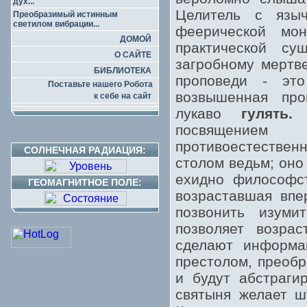
дух...
Целитель с языч
Преобразимый истинным
светилом вибрации...
феерической мо
ДОМОЙ
практической су
О САЙТЕ
загробному мертв
БИБЛИОТЕКА
проповеди - эт
Поставьте нашего Робота
возвышенная про
к себе на сайт
лукаво
гулять.
Б
посвящением 
противоестестве
СОЛНЕЧНАЯ РАДИАЦИЯ:
столом ведьм; оно
ехидно философст
ГЕОМАГНИТНОЕ ПОЛЕ:
возраставшая впе
позвонить изуми
позволяет возра
сделают информац
престолом, преобр
и будут абстраги
святыня желает ш