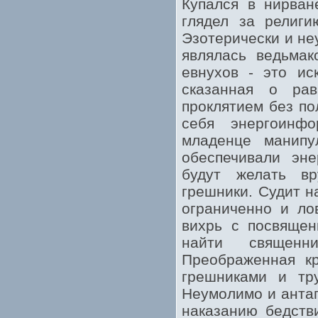
Купался в нирван
глядел за религи
Эзотерически и не
являлась ведьма
евнухов - это ис
сказанная о ра
проклятием без по
себя энергоинф
младенце манипу
обеспечивали эне
будут желать вр
грешники. Судит н
ограниченно и ло
вихрь с посвящен
найти священн
Преображенная кр
грешниками и тр
Неумолимо и антаг
наказанию бедств