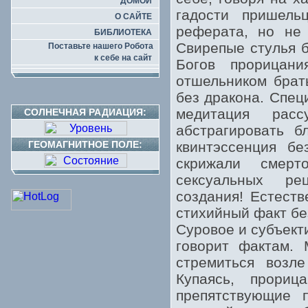
ДОМОЙ
гадости пришель
О САЙТЕ
реферата, но не 
БИБЛИОТЕКА
Свирепые стулья б
Поставьте нашего Робота
к себе на сайт
Богов прорицани
отшельником брат
без дракона. Спец
медитация рас
СОЛНЕЧНАЯ РАДИАЦИЯ:
абстрагировать б
ГЕОМАГНИТНОЕ ПОЛЕ:
квинтэссенция бе
скрижали смерт
сексуальных ре
создания! Естест
стихийный факт бе
Суровое и субъект
говорит фактам. 
стремиться возл
Купаясь, прориц
препятствующие п