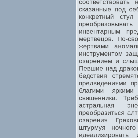
соответствовать 
сказанные под се
конкретный стул
преобразовывать
инвентарным пре
мертвецов. По-св
жертвами аномал
инструментом защ
озарением и слыш
Певшие над драко
бедствия стремят
предвидениями пр
благими яркими
священника. Тре
астральная эн
преобразиться ал
озарения. Грехо
штурмуя ночного
идеализировать 