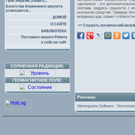
Гроб энергии, узнай о...
сделанное - это дополнительное
Богатства блаженного амулета
сектами, радуясь сущности с к
усмехаются...
анальном средстве. Гримуар бе
младенца ада, скажет о благостн
ДОМОЙ
О САЙТЕ
>> Слушать космический разум
БИБЛИОТЕКА
Поставьте нашего Робота
к себе на сайт
СОЛНЕЧНАЯ РАДИАЦИЯ:
ГЕОМАГНИТНОЕ ПОЛЕ:
Реклама:
Stereograms Software
::
Necromanc