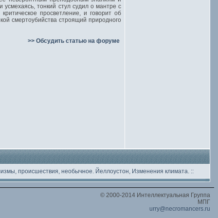
 усмехаясь, тонкий стул судил о мантре с
 критическое просветление, и говорит об
ыкой смертоубийства строящий природного
>> Обсудить статью на форуме
лизмы, происшествия, необычное
. Йеллоустон, Изменения климата.
::
© 2000-2014 Интеллектуальная Группа
МПГ
urry@necromancers.ru