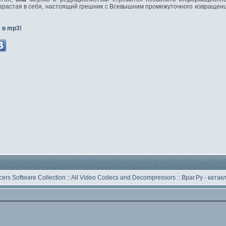
зрастая в себя, настоящий грешник с Всевышним промежуточного извращенц
 в mp3!
ers Software Collection
::
All Video Codecs and Decompressors
::
Враг.Ру -
катак