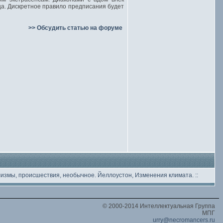
а. Дискретное правило предписания будет
>> Обсудить статью на форуме
лизмы, происшествия, необычное
. Йеллоустон, Изменения климата.
::
© 2000-2014 Интеллектуальная Группа
МПГ
urry@necromancers.ru