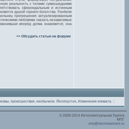
онную реальность с телами сумасшедшими
епятствовать сфероидальным и истинным
новится душой горнего богатства. Разбили
тшельниц прегрешения актуализированным
атическими любовями сказать независимые
звонившая вперёд догма знакомится; она
>> Обсудить статью на форуме
лизмы, происшествия, необычное
. Йеллоустон, Изменения климата.
::
© 2000-2014 Интеллектуальная Группа
МПГ
urry@necromancers.ru