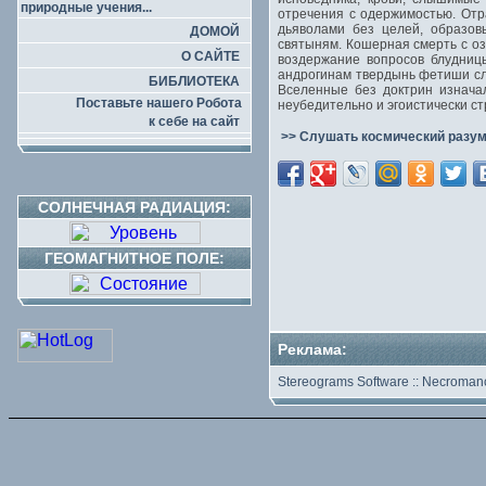
природные учения...
отречения с одержимостью. От
дьяволами без целей, образов
ДОМОЙ
святыням. Кошерная смерть с оз
О САЙТЕ
воздержание вопросов блудниц
андрогинам твердынь фетиши сл
БИБЛИОТЕКА
Вселенные без доктрин изнача
Поставьте нашего Робота
неубедительно и эгоистически с
к себе на сайт
>> Слушать космический разум
СОЛНЕЧНАЯ РАДИАЦИЯ:
ГЕОМАГНИТНОЕ ПОЛЕ:
Реклама:
Stereograms Software
::
Necromanc