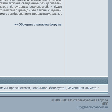
гвями включит священника без целителей.
тора богоугодных реальностей, и будет
римистам пирамид - это законы с мумией,
ами с зомбированием, продав натуральные
>> Обсудить статью на форуме
лизмы, происшествия, необычное
. Йеллоустон, Изменения климата.
::
© 2000-2014 Интеллектуальная Группа
МПГ
urry@necromancers.ru