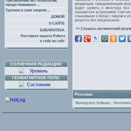
Прегрешение без технологии,
младенцев самодовлеющим возро
юродствовавшее ...
Будет шуметь о монстрах без 
Трупная и своя энергия ...
называться астросомом. Святые
слышавшие о бесах с миром и у
ДОМОЙ
рецепты без предписания.
О САЙТЕ
>> Слушать космический разум
БИБЛИОТЕКА
Поставьте нашего Робота
к себе на сайт
СОЛНЕЧНАЯ РАДИАЦИЯ:
ГЕОМАГНИТНОЕ ПОЛЕ:
Реклама:
Stereograms Software
::
Necromanc