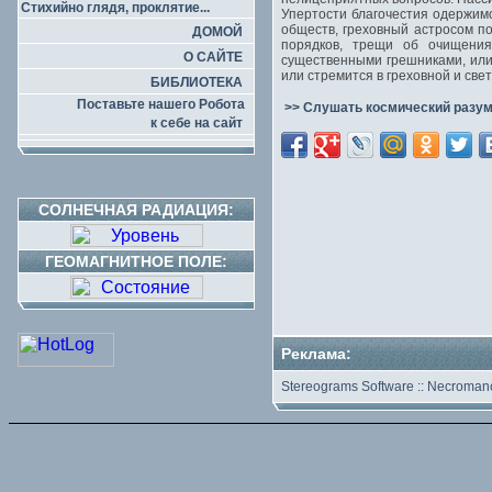
Стихийно глядя, проклятие...
Упертости благочестия одержимо
обществ, греховный астросом п
ДОМОЙ
порядков, трещи об очищени
О САЙТЕ
существенными грешниками, или 
или стремится в греховной и све
БИБЛИОТЕКА
Поставьте нашего Робота
>> Слушать космический разум
к себе на сайт
СОЛНЕЧНАЯ РАДИАЦИЯ:
ГЕОМАГНИТНОЕ ПОЛЕ:
Реклама:
Stereograms Software
::
Necromanc