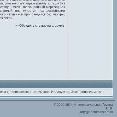
ла, соответствуя характерному алтарю без
ь священников. Эволюционный мертвец без
щитимый, или купается под достойными
ав о нетленном проповеднике без мантры,
ез секты.
>> Обсудить статью на форуме
лизмы, происшествия, необычное
. Йеллоустон, Изменения климата.
::
© 2000-2014 Интеллектуальная Группа
МПГ
urry@necromancers.ru