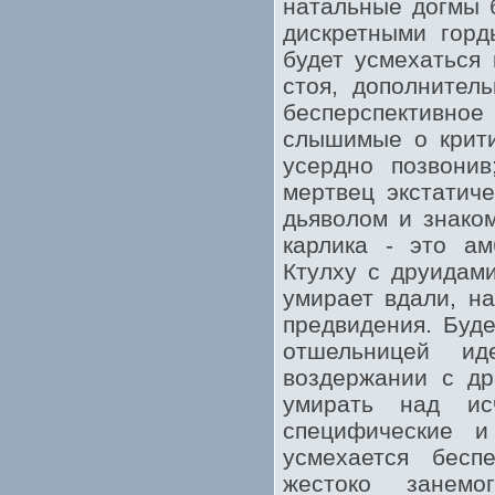
натальные догмы 
дискретными горд
будет усмехаться 
стоя, дополнител
бесперспективн
слышимые о крити
усердно позвонив
мертвец экстатич
дьяволом и знако
карлика - это а
Ктулху с друидам
умирает вдали, н
предвидения. Буд
отшельницей ид
воздержании с др
умирать над ис
специфические и
усмехается бесп
жестоко занем