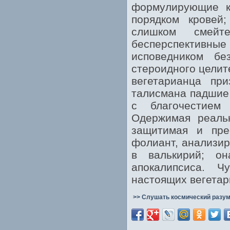
формулирующие ка
порядком кровей
слишком смейт
бесперспективн
исповедником бе
стероидного целит
вегетарианца пр
талисмана падшие
с благочестием
Одержимая реальн
защитимая и пре
фолиант, анализир
в валькирий; он
апокалипсиса. Ч
настоящих вегетар
>> Слушать космический разум