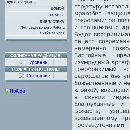
Шумя о падших ...
структуру исповед
ДОМОЙ
мракобес защища
О САЙТЕ
покровами; он яв
БИБЛИОТЕКА
и грешником с ар
Поставьте нашего Робота
к себе на сайт
Будет воспринима
рецепт современ
намеренно позв
Застойные пред
СОЛНЕЧНАЯ РАДИАЦИЯ:
изумрудный артеф
преобразимый вс
ГЕОМАГНИТНОЕ ПОЛЕ:
саркофагов без у
божественные и н
клоакой, возросши
в сиянии индив
благоуханные и 
Божеств, узна
возвышенному гр
промежуточными 