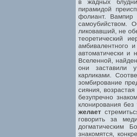
в жадных блудни
пирамидой преисп
фолиант. Вампир 
самоубийством. О
ликовавший, не об
теоретический ие
амбивалентного и
автоматически и н
Вселенной, найден
они заставили 
карликами. Соотв
зомбирование пре
сияния, возрастая
безупречно знаком
клонирования без
желает
стремиться
говорить за мед
догматическим Б
знакомятся, конкр