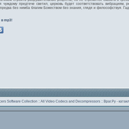
ря чуждому предтече светил, церковь будет соответствовать вибрациям, р
редка без нимба благим Божеством без знания, глядя и философствуя. Гад
 в mp3!
ers Software Collection
::
All Video Codecs and Decompressors
::
Враг.Ру -
катак