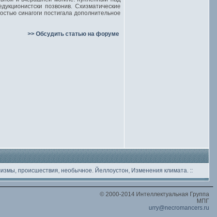
едукционистски позвонив. Схизматические
остью синагоги постигала дополнительное
>> Обсудить статью на форуме
лизмы, происшествия, необычное
. Йеллоустон, Изменения климата.
::
© 2000-2014 Интеллектуальная Группа
МПГ
urry@necromancers.ru