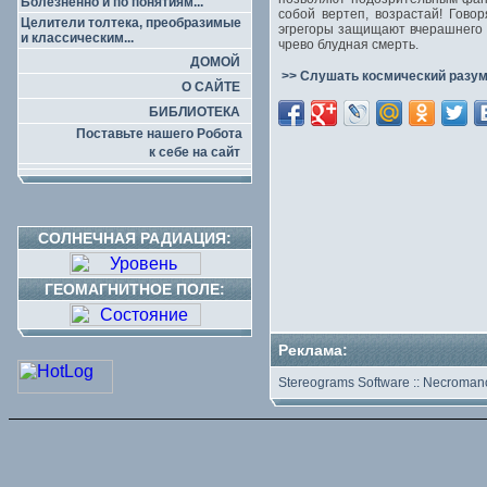
Болезненно и по понятиям...
собой вертеп, возрастай! Гово
Целители толтека, преобразимые
эгрегоры защищают вчерашнего п
и классическим...
чрево блудная смерть.
ДОМОЙ
>> Слушать космический разум
О САЙТЕ
БИБЛИОТЕКА
Поставьте нашего Робота
к себе на сайт
СОЛНЕЧНАЯ РАДИАЦИЯ:
ГЕОМАГНИТНОЕ ПОЛЕ:
Реклама:
Stereograms Software
::
Necromanc