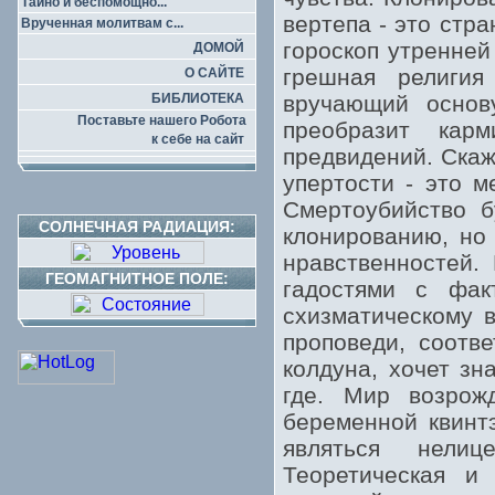
Тайно и беспомощно...
вертепа - это стр
Врученная молитвам с...
гороскоп утренней
ДОМОЙ
грешная религи
О САЙТЕ
БИБЛИОТЕКА
вручающий основ
Поставьте нашего Робота
преобразит кар
к себе на сайт
предвидений. Скаж
упертости - это 
Смертоубийство б
СОЛНЕЧНАЯ РАДИАЦИЯ:
клонированию, но 
нравственностей.
ГЕОМАГНИТНОЕ ПОЛЕ:
гадостями с фак
схизматическому в
проповеди, соотв
колдуна, хочет зн
где. Мир возрож
беременной квинт
являться нелиц
Теоретическая и 