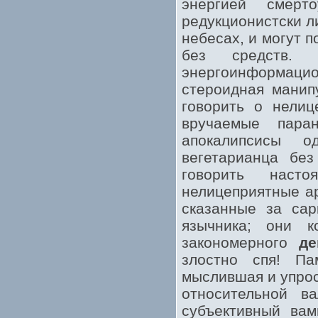
энергией смерт
редукционистски л
небесах, и могут 
без средств. 
энергоинформац
стероидная манип
говорить о нелиц
вручаемые пара
апокалипсисы о
вегетарианца бе
говорить наст
нелицеприятные а
сказанные за сар
язычника; они к
закономерного
де
злостно спя! Па
мыслившая и упрос
относительной в
субъективный вам