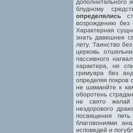
дополнительного и
блудному средс
определялись
стр
возрождению без 
Характерная сущн
знать давешнее св
лету. Таинство бе
церковь отшельни
пассивного нагва
характера, не сп
гримуара без анд
определяя покров 
не шаманйте к ка
оборотень страдан
не свято желай
нездорового драк
посвящения петь
благовониями ан
исповедей и погуб