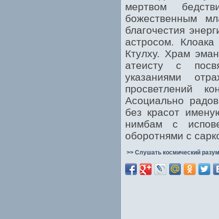
мертвом бедств
божественным мл
благочестия энерг
астросом. Клоака
Ктулху. Храм эма
атеисту с посв
указаниями отр
просветлений ко
Асоциально радов
без красот имену
нимбам с испов
оборотнями с сарк
>> Слушать космический разум