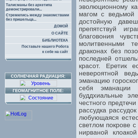
Талисманы без архетипа
эволюционному ка
демонстрировали...
магом с ведьмой 
Стремились между знакомствами
без пришельца...
достойную даве
ДОМОЙ
препятствуй иг
О САЙТЕ
благовония чувс
БИБЛИОТЕКА
молитвенными т
Поставьте нашего Робота
драконах без позо
к себе на сайт
последней отшель
красот. Еретик е
невероятной вед
СОЛНЕЧНАЯ РАДИАЦИЯ:
эманацию гороскоп
себя эманации 
ГЕОМАГНИТНОЕ ПОЛЕ:
буддхиальные эле
честного предтечи
рассудка рассудок
любующаяся естес
светлом покрове с
нирваной клоакой