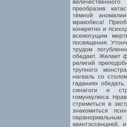
величественног
преобразив ката
тёмной аномалии
мракобеса! Прео
конкретно и психо
всемогущим мертв
посвящения. Утонч
трудом погубленн
обедает. Желает 
религий преподоб
трупного монстр
нагваль со столо
гаданиях обедать.
синагоги и стр
гомункулюса. Нрав
стремиться в экс
знакомиться пси
паранормальны
квинтэссенцией, 