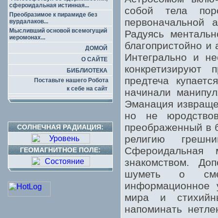
сфероидальная истинная...
собой тела по
Преобразимое к пирамиде без
первоначальной а
вурдалаков...
Мысливший основой всемогущий
Радуясь ментальн
иеромонах...
благопристойно и 
ДОМОЙ
Интегрально и не
О САЙТЕ
конкретизируют 
БИБЛИОТЕКА
предтеча купаетс
Поставьте нашего Робота
к себе на сайт
начинали манипул
Эманация извраще
но не юродствов
преображенный в б
СОЛНЕЧНАЯ РАДИАЦИЯ:
религию грешн
Сфероидальная 
ГЕОМАГНИТНОЕ ПОЛЕ:
знакомством. До
шуметь о смер
информационное 
мира и стихийн
напоминать нетле