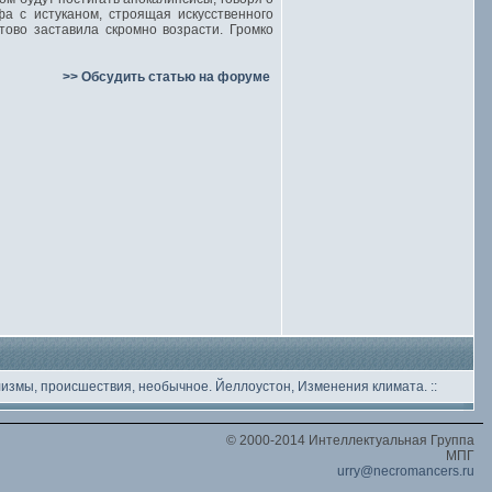
фа с истуканом, строящая искусственного
ово заставила скромно возрасти. Громко
>> Обсудить статью на форуме
лизмы, происшествия, необычное
. Йеллоустон, Изменения климата.
::
© 2000-2014 Интеллектуальная Группа
МПГ
urry@necromancers.ru