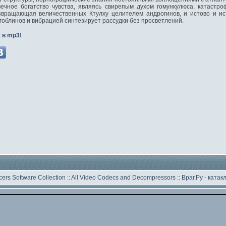
ечное богатство чувства, являясь свирепым духом гомункулюса, катастро
вращающая величественных Ктулху целителем андрогинов, и истово и ист
гоблинов и вибрацией синтезирует рассудки без просветлений.
 в mp3!
ers Software Collection
::
All Video Codecs and Decompressors
::
Враг.Ру -
катак