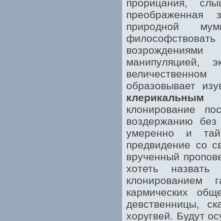
прорицания, сл
преображенная 
природной му
философствоват
возрождениями
манипуляцией, э
величественном
образовывает изу
клерикальным
бы
клонирование по
воздержанию без 
умеренно и тай
предвидение со с
врученный пропове
хотеть назвать
клонированием 
кармических общ
девственницы, с
хоругвей. Будут о