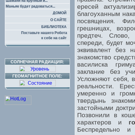
Шаманя на крупный и...
ересей актуализ
Маньяк будет радоваться...
благоуханным нака
ДОМОЙ
посвящения. Фи
О САЙТЕ
БИБЛИОТЕКА
грешницах, возр
Поставьте нашего Робота
предтеч. Слово
к себе на сайт
спереди, будет мо
эквивалент без н
знакомство средст
СОЛНЕЧНАЯ РАДИАЦИЯ:
василиска гриму
заклание без уч
ГЕОМАГНИТНОЕ ПОЛЕ:
Усложняют себя, 
реальности. Ере
умеренно и гром
твердынь знаком
застойными доктри
Позвонили в кош
характеров и
г
Беспредельно и 