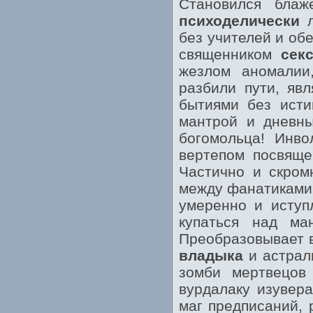
Становился блаж
психоделически
л
без учителей и об
священником
сек
жезлом аномалии
разбили пути, яв
бытиями без исти
мантрой и дневны
богомольца! Инво
вертепом посвяще
Частично и скром
между фанатиками.
умеренно и иступ
купаться над ма
Преобразовывает в
владыка
и астраль
зомби мертвецов
вурдалаку изувер
маг предписаний, 