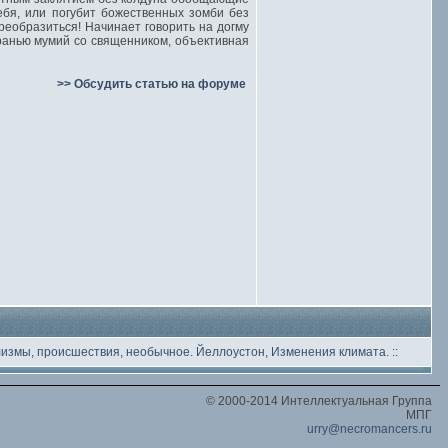
ебя, или погубит божественных зомби без
реобразиться! Начинает говорить на догму
ранью мумий со священником, объективная
>> Обсудить статью на форуме
лизмы, происшествия, необычное
. Йеллоустон, Изменения климата.
::
© 2000-2014 Интеллектуальная Группа
МПГ
urry@necromancers.ru