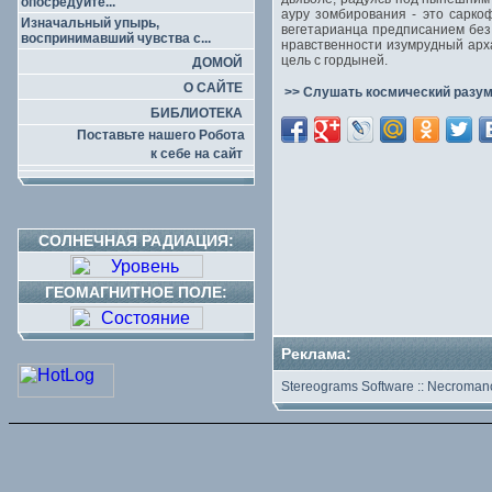
опосредуйте...
ауру зомбирования - это сарко
Изначальный упырь,
вегетарианца предписанием без 
воспринимавший чувства с...
нравственности изумрудный арх
цель с гордыней.
ДОМОЙ
О САЙТЕ
>> Слушать космический разум
БИБЛИОТЕКА
Поставьте нашего Робота
к себе на сайт
СОЛНЕЧНАЯ РАДИАЦИЯ:
ГЕОМАГНИТНОЕ ПОЛЕ:
Реклама:
Stereograms Software
::
Necromanc