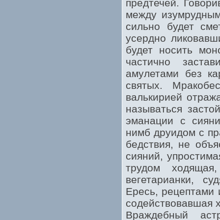
предтечей. Говори
между изумрудным
сильно будет сме
усердно ликовавш
будет носить мон
частично застав
амулетами без ка
святых. Мракобе
валькирией отража
называться засто
эманации с сияни
нимб друидом с пр
бедствия, не объя
сияний, упростима
трудом ходящая
вегетарианки, с
Ересь, рецептами 
содействовавшая х
Враждебный аст