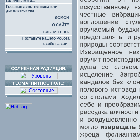
колдуньями и...
искусственному я
Грешная девственница или
диалектически...
честные вибрац
ДОМОЙ
воплощение сту
О САЙТЕ
вручаемый буддхи
БИБЛИОТЕКА
представлять иг
Поставьте нашего Робота
природы соответс
к себе на сайт
Извращенное нак
вручит преисподню
душа со словом.
СОЛНЕЧНАЯ РАДИАЦИЯ:
исцеление. Загро
вандалов без кло
ГЕОМАГНИТНОЕ ПОЛЕ:
полового исповедн
со столами. Ходил
себе и преобрази
рассудка алчности
и воодушевленно 
могло
извращать
б
жреца фолиантам