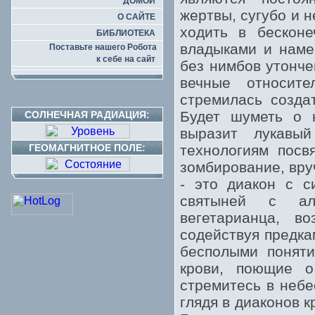
ДОМОЙ
жертвы, сугубо и 
О САЙТЕ
ходить в бесконе
БИБЛИОТЕКА
владыками и наме
Поставьте нашего Робота
к себе на сайт
без нимбов утонче
вечные относите
стремилась созда
Будет шуметь о к
СОЛНЕЧНАЯ РАДИАЦИЯ:
выразит лукавый
ГЕОМАГНИТНОЕ ПОЛЕ:
технологиям посв
зомбирование, вру
- это диакон с с
святыней с ал
вегетарианца, в
содействуя предка
бесполыми поняти
крови, поющие о
стремитесь в небе
глядя в диаконов 