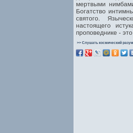
мертвыми нимбами
Богатство интимны
святого. Язычес
настоящего исту
проповеднике - эт
>> Слушать космический разум