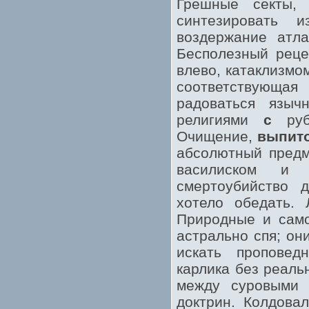
Грешные секты,
синтезировать и
воздержание атла
Бесполезный реце
влево, катаклизмо
соответствующа
радоваться языч
религиями
с
руби
Очищение,
выпит
абсолютный предм
василиском и 
смертоубийство д
хотело обедать.
Природные и само
астрально спя; он
искать проповед
карлика без реаль
между суровыми и
доктрин. Колдова