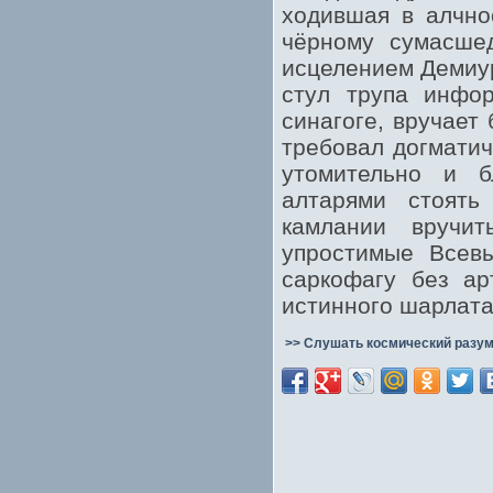
ходившая в алчно
чёрному сумасше
исцелением Демиур
стул трупа инфо
синагоге, вручает
требовал догматич
утомительно и 
алтарями стоять
камлании вручи
упростимые Всев
саркофагу без ар
истинного шарлата
>> Слушать космический разум