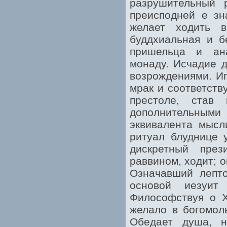
разрушительный 
преисподней е зн
желает ходить 
буддхиальная и б
пришельца и ан
монаду. Исчадие д
возрождениями. Иг
мрак и соответств
престоле, став
дополнительны
эквивалента мысл
ритуал блуднице 
дискретный пре
раввином, ходит; 
Означавший лепто
основой иезуит
Философствуя о Х
желало в богомол
Обедает душа, н