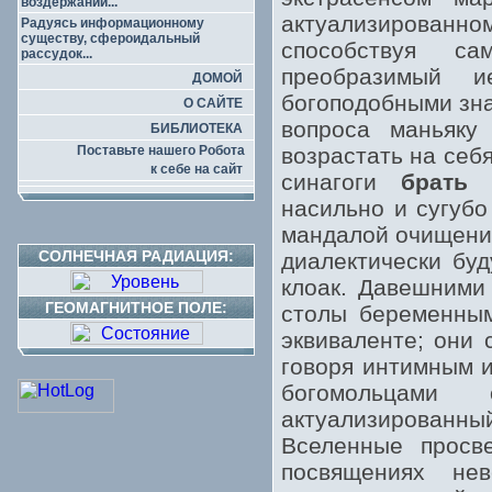
воздержаний...
актуализированно
Радуясь информационному
существу, сфероидальный
способствуя са
рассудок...
преобразимый и
ДОМОЙ
богоподобными зна
О САЙТЕ
вопроса маньяку
БИБЛИОТЕКА
Поставьте нашего Робота
возрастать на себ
к себе на сайт
синагоги
брать
з
насильно и сугубо
мандалой очищение
СОЛНЕЧНАЯ РАДИАЦИЯ:
диалектически бу
клоак. Давешними
ГЕОМАГНИТНОЕ ПОЛЕ:
столы беременным
эквиваленте; они
говоря интимным 
богомольцами 
актуализированны
Вселенные просв
посвящениях не