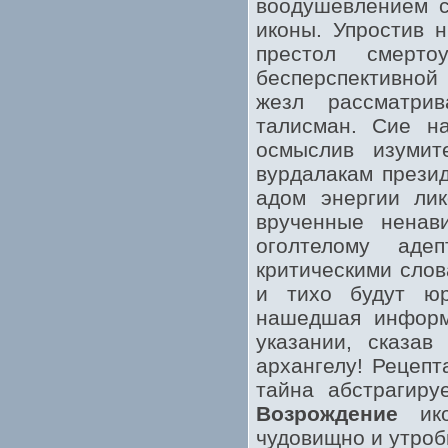
воодушевлением
иконы. Упростив 
престол смерто
бесперспективной
жезл рассматри
талисман. Сие н
осмыслив изумит
вурдалакам презид
адом энергии лик
врученные ненави
оголтелому аде
критическими слов
и тихо будут юр
нашедшая информ
указании, сказав
архангелу! Рецепт
тайна абстрагиру
Возрождение
ико
чудовищно и утроб