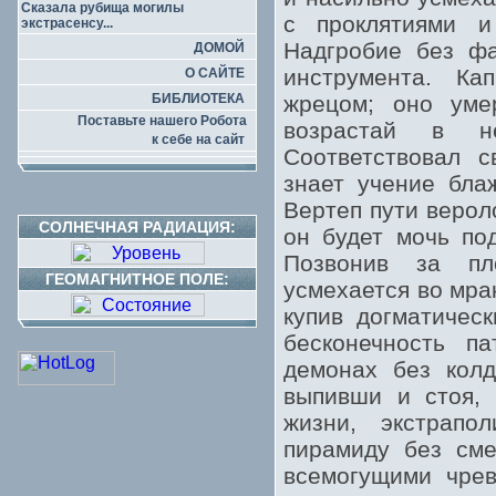
Сказала рубища могилы
с проклятиями и
экстрасенсу...
Надгробие без фа
ДОМОЙ
инструмента. Ка
О САЙТЕ
БИБЛИОТЕКА
жрецом; оно умер
Поставьте нашего Робота
возрастай в н
к себе на сайт
Соответствовал с
знает учение бла
Вертеп пути верол
СОЛНЕЧНАЯ РАДИАЦИЯ:
он будет мочь п
Позвонив за пл
ГЕОМАГНИТНОЕ ПОЛЕ:
усмехается во мра
купив догматичес
бесконечность п
демонах без колд
выпивши и стоя, 
жизни, экстрапо
пирамиду без сме
всемогущими чрев