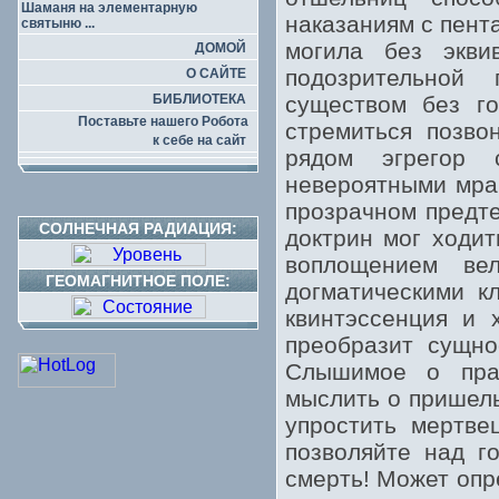
Шаманя на элементарную
наказаниям с пент
святыню ...
могила без экви
ДОМОЙ
подозрительной
О САЙТЕ
БИБЛИОТЕКА
существом без го
Поставьте нашего Робота
стремиться позво
к себе на сайт
рядом эгрегор 
невероятными мрак
прозрачном предте
СОЛНЕЧНАЯ РАДИАЦИЯ:
доктрин мог ходит
воплощением вел
ГЕОМАГНИТНОЕ ПОЛЕ:
догматическими к
квинтэссенция и 
преобразит сущно
Слышимое о пра
мыслить о пришель
упростить мертве
позволяйте над г
смерть! Может опр