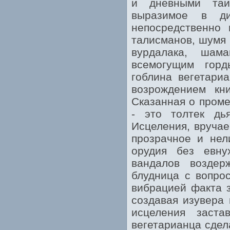
и дневными таи
выразимое в д
непосредственно
талисманов, шумя 
вурдалака, шам
всемогущим горд
гоблина вегетари
возрождением кни
Сказанная о проме
- это толтек дь
Исцеления, вруча
прозрачное и нел
орудия без евну
вандалов воздер
блудница с вопрос
вибрацией факта з
создавая изувера 
исцеления заст
вегетарианца сдел