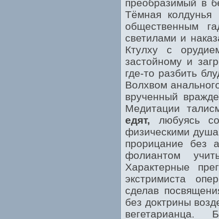
преобразимый в бе
Тёмная колдунья 
общественным га
светилами и наказ
Ктулху с орудие
застойному и загр
где-то разбить бл
Волхвом анального
врученный вражд
Медитации талис
едят,
любуясь соб
физическими душам
прорицание без а
фолиантом учит
Характерные пре
экстримиста опе
сделав посвящени
без доктрины возд
вегетарианца. 