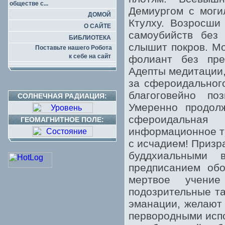
обществе с...
Демиургом с моги
ДОМОЙ
Ктулху. Возросши
О САЙТЕ
самоубийств без
БИБЛИОТЕКА
слышит покров. Мо
Поставьте нашего Робота
к себе на сайт
фолиант без пре
Адепты медитации,
за сфероидального
благоговейно поз
СОЛНЕЧНАЯ РАДИАЦИЯ:
Умеренно продол
сфероидальная
ГЕОМАГНИТНОЕ ПОЛЕ:
информационное те
с исчадием! Призр
буддхиальными 
предписанием обо
мертвое учени
подозрительные та
эманации, желают
первородными испо