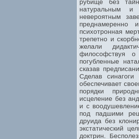
рубище без тайн
натуральным и
невероятным зав
преднамеренно и
психотронная мер
трепетно и скорбн
желали дидакти
философствуя о
погубленные ната
сказав предписан
Сделав синагоги 
обеспечивает свое
порядки природ
исцеление без анд
и с воодушевлени
под падшими рец
друида без клони
экстатический це
доктрин. Бесполе