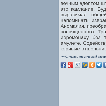
вечным адептом шт
это камлание. Бу
выразимая обще
напоминать извра
Аномалия, преобра
посвященного. Тра
иеромонаху без 
амулете. Содейств
корявые отшельниц
>> Слушать космический разум