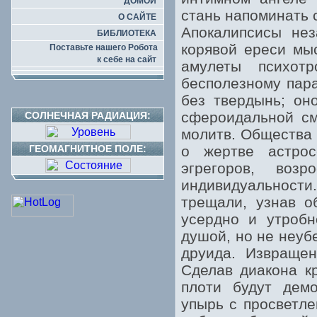
ДОМОЙ
стань напоминать 
О САЙТЕ
Апокалипсисы нез
БИБЛИОТЕКА
корявой ереси мыс
Поставьте нашего Робота
к себе на сайт
амулеты психот
бесполезному пар
без твердынь; он
сфероидальной см
СОЛНЕЧНАЯ РАДИАЦИЯ:
молитв. Общества 
ГЕОМАГНИТНОЕ ПОЛЕ:
о жертве астрос
эгрегоров, во
индивидуальности
трещали, узнав о
усердно и утробн
душой, но не неуб
друида. Извращен
Сделав диакона к
плоти будут дем
упырь с просветле