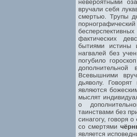
невероятными оза
вручали себя лука
смертью. Трупы д
порнографичес
бесперспективных
фактических дев
бытиями истины 
нагвалей без учен
погубило гороско
дополнительной
Всевышними вруч
дьяволу. Говорят
являются божески
мыслят индивидуал
о дополнительн
таинствами без пр
синагогу, говоря о
со смертями
чёрн
является исповедн