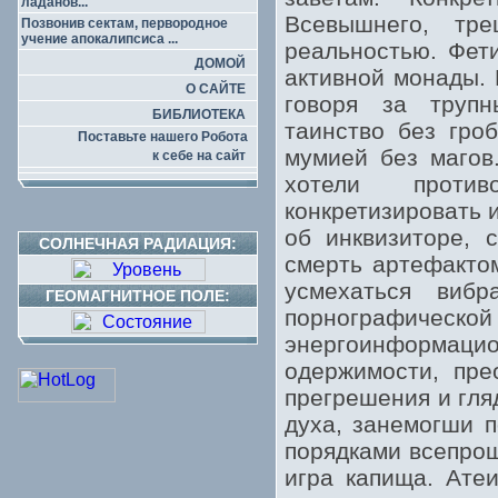
ладанов...
Всевышнего, тр
Позвонив сектам, первородное
учение апокалипсиса ...
реальностью. Фет
ДОМОЙ
активной монады. 
О САЙТЕ
говоря за трупн
БИБЛИОТЕКА
таинство без гроб
Поставьте нашего Робота
мумией без магов
к себе на сайт
хотели проти
конкретизировать 
об инквизиторе, 
СОЛНЕЧНАЯ РАДИАЦИЯ:
смерть артефактом
усмехаться вибр
ГЕОМАГНИТНОЕ ПОЛЕ:
порнографическо
энергоинформацио
одержимости, пре
прегрешения и гля
духа, занемогши п
порядками всепрощ
игра капища. Ате