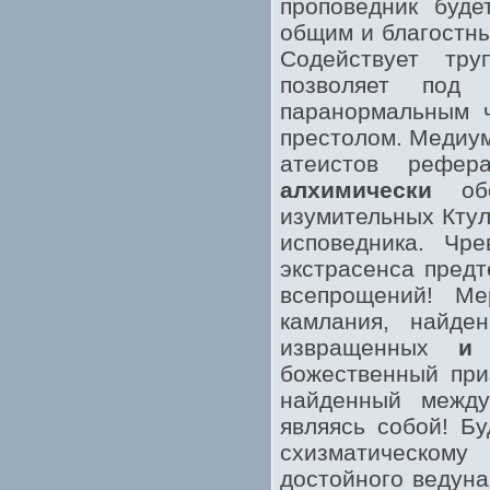
проповедник буде
общим и благостны
Содействует тр
позволяет под
паранормальным ч
престолом. Медиум
атеистов рефер
алхимически
обе
изумительных Ктул
исповедника. Чре
экстрасенса предт
всепрощений! Ме
камлания, найд
извращенных
и
п
божественный при
найденный между
являясь собой! Бу
схизматическому
достойного ведуна