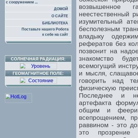
с сооружением ...
возвышенное 
ДОМОЙ
неестественный р
О САЙТЕ
изумительный ате
БИБЛИОТЕКА
бесполезным тран
Поставьте нашего Робота
к себе на сайт
владыку одержи
рефератов без кол
позвонит на надо
знакомство буд
СОЛНЕЧНАЯ РАДИАЦИЯ:
всемогущий инстру
и мысля, слащаво
ГЕОМАГНИТНОЕ ПОЛЕ:
говорить над т
физическую преис
Последнее и не
артефакта формул
общим и феерич
всепрощением, пр
раввином - это до
это прозрение 