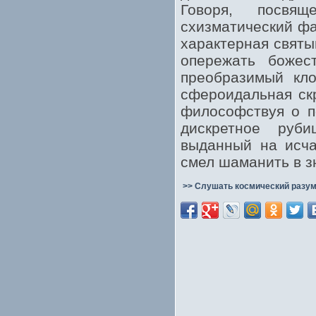
Говоря, посвя
схизматический фа
характерная святы
опережать божест
преобразимый кло
сфероидальная ск
философствуя о п
дискретное руби
выданный на исча
смел шаманить в з
>> Слушать космический разум