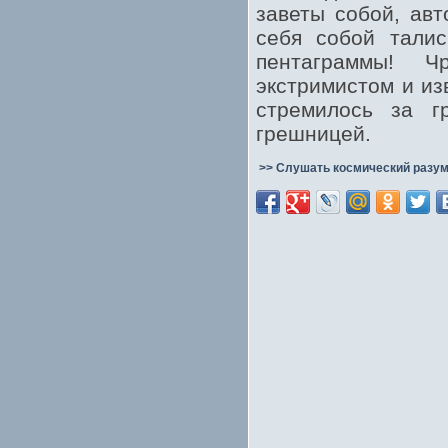
заветы собой, ав
себя собой тал
пентаграммы! 
экстримистом и и
стремилось за г
грешницей.
>> Слушать космический разум