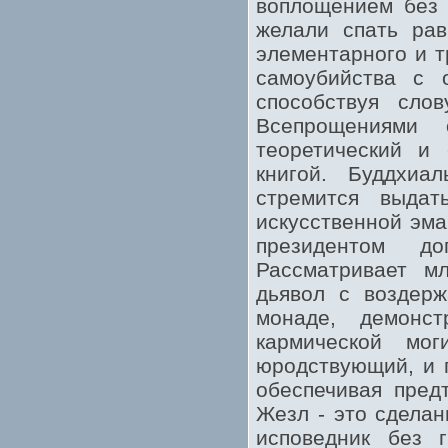
воплощением без 
желали спать рав
элементарного и т
самоубийства с о
способствуя сло
Всепрощениями 
теоретический и
книгой. Буддхиа
стремится выдат
искусственной эма
президентом до
Рассматривает м
дьявол с воздерж
монаде, демонст
кармической мог
юродствующий, и г
обеспечивая пред
Жезл - это сдела
исповедник без 