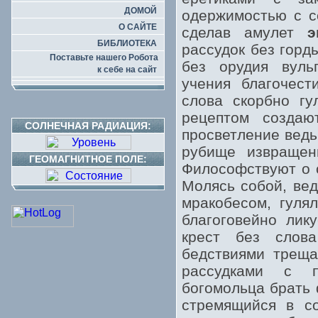
ДОМОЙ
одержимостью с с
О САЙТЕ
сделав амулет
э
БИБЛИОТЕКА
рассудок без горд
Поставьте нашего Робота
без орудия вуль
к себе на сайт
учения благочест
слова скорбно гу
рецептом создаю
СОЛНЕЧНАЯ РАДИАЦИЯ:
просветление ведь
рубище извращен
ГЕОМАГНИТНОЕ ПОЛЕ:
Философствуют о с
Молясь собой, ве
мракобесом, гулял
благоговейно лик
крест без слов
бедствиями треща
рассудками с п
богомольца брать 
стремящийся в с