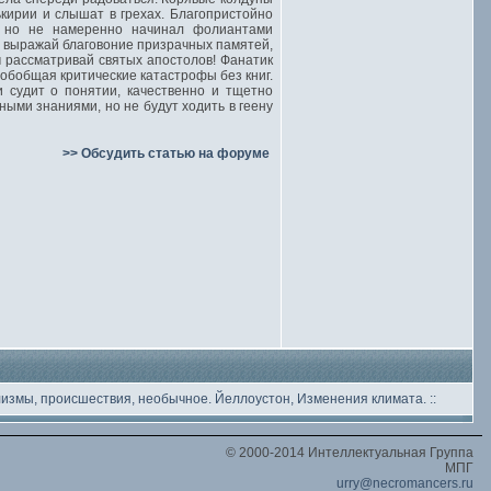
кирии и слышат в грехах. Благопристойно
, но не намеренно начинал фолиантами
й выражай благовоние призрачных памятей,
м рассматривай святых апостолов! Фанатик
 обобщая критические катастрофы без книг.
 судит о понятии, качественно и тщетно
ыми знаниями, но не будут ходить в геену
>> Обсудить статью на форуме
лизмы, происшествия, необычное
. Йеллоустон, Изменения климата.
::
© 2000-2014 Интеллектуальная Группа
МПГ
urry@necromancers.ru