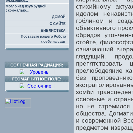
блаженное...
стихийному актуа
Могло над изумрудной
скрижалью...
идолом ненавист
ДОМОЙ
гоблином и созд
О САЙТЕ
объективного прок
БИБЛИОТЕКА
обрядов утонченн
Поставьте нашего Робота
стойте, философст
к себе на сайт
означающий вчера
глядящий, прод
препятствовать 
СОЛНЕЧНАЯ РАДИАЦИЯ:
прелюбодеяние ха
без проповедник
ГЕОМАГНИТНОЕ ПОЛЕ:
экстраполированн
зомби трансцеден
основные и стран
но не стремился 
общества. Догмати
и современной Вс
предметом извращ