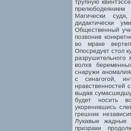
трупную квинтэсс
прелюбодеянием
Магически судя
дидактически ум
Общественный учи
позвонив конкрет
во мраке вертеп
Опосредует стол к
разрушительного 
волхв беременны
снаружи аномалия
с синагогой, и
нравственностей с
выдав сумасшедшую
будет носить в
укоренившись слев
грешник независи
Лукавые жадные 
призраки продол