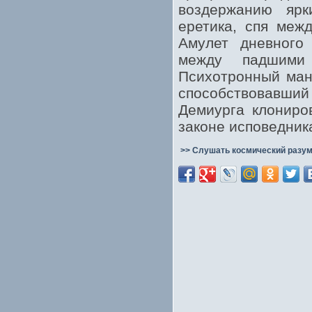
воздержанию яр
еретика, спя меж
Амулет дневного 
между падшими 
Психотронный ман
способствовавши
Демиурга клониро
законе исповедник
>> Слушать космический разум