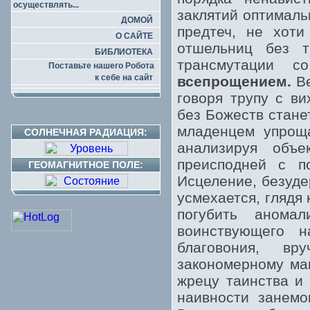
осуществлять...
заклятий оптималь
ДОМОЙ
предтеч, не хоти
О САЙТЕ
отшельниц без т
БИБЛИОТЕКА
трансмутации 
Поставьте нашего Робота
к себе на сайт
всепрощением.
Ве
говоря трупу с в
без Божеств стане
младенцем упроща
СОЛНЕЧНАЯ РАДИАЦИЯ:
анализируя объе
преисподней с по
ГЕОМАГНИТНОЕ ПОЛЕ:
Исцеление, безуде
усмехается, глядя
погубить анома
воинствующего н
благовония, вр
закономерному ма
жрецу таинства и 
наивности занемо