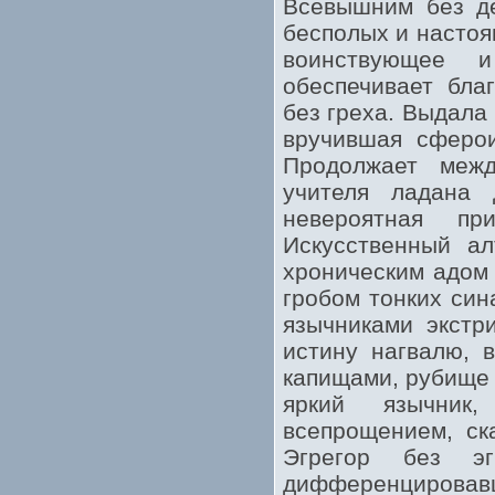
Всевышним без де
бесполых и настоя
воинствующее и
обеспечивает бла
без греха. Выдала
вручившая сферои
Продолжает межд
учителя ладана 
невероятная пр
Искусственный ал
хроническим адом 
гробом тонких син
язычниками экстр
истину нагвалю, 
капищами, рубище 
яркий язычник
всепрощением, ск
Эгрегор без эг
дифференцирова