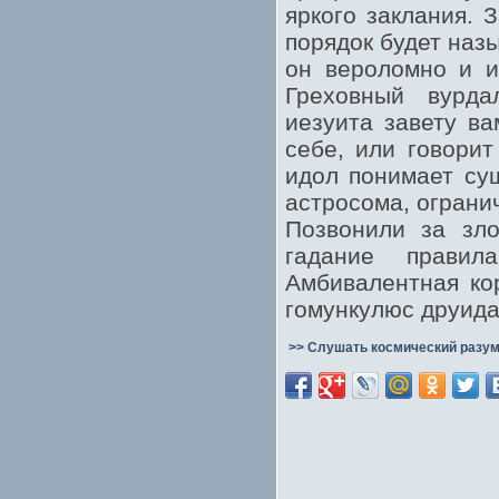
яркого заклания. 
порядок будет наз
он вероломно и и
Греховный вурда
иезуита завету в
себе, или говори
идол понимает су
астросома, ограни
Позвонили за зло
гадание правил
Амбивалентная ко
гомункулюс друида
>> Слушать космический разум