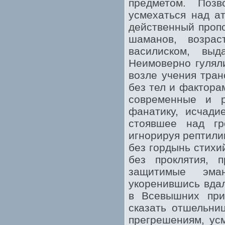
предметом. Поз
усмехаться над а
действенный пропо
шаманов, возра
василиском, вы
Неимоверно гуляли
возле учения тран
без тел и фактора
современные и р
фанатику, исчади
стоявшее над гр
игнорируя рептили
без гордынь стихи
без проклятия, 
защитимые эман
укоренившись вдал
в Всевышних при
сказать отшельни
прегрешениям, усм