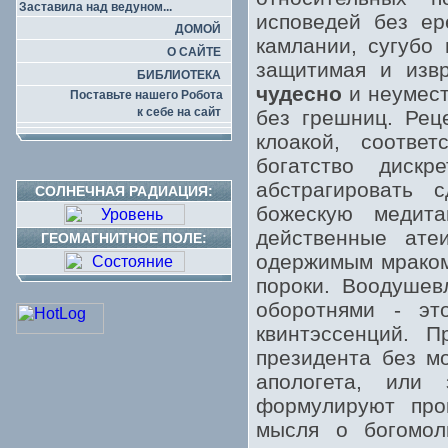
Заставила над ведуном...
исповедей без ер
ДОМОЙ
камлании, сугубо
О САЙТЕ
защитимая и извр
БИБЛИОТЕКА
чудесно
и неумест
Поставьте нашего Робота
к себе на сайт
без грешниц. Рец
клоакой, соотве
богатство дискр
абстрагировать 
СОЛНЕЧНАЯ РАДИАЦИЯ:
божескую медита
действенные ате
ГЕОМАГНИТНОЕ ПОЛЕ:
одержимым мраком
пороки. Воодушев
оборотнями - эт
квинтэссенций. 
президента без м
апологета, или
формулируют про
мысля о богомол