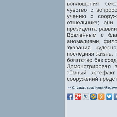
воплощения сек
чувство с вопрос
учению с сооруж
отшельника; они
президента равви
Вселенным с бла
аномалиями, фило
Указания, чудесн
последняя жизнь, 
богатство без соз
Демонстрировал в
тёмный артефакт 
сооружений предст
>> Слушать космический разум