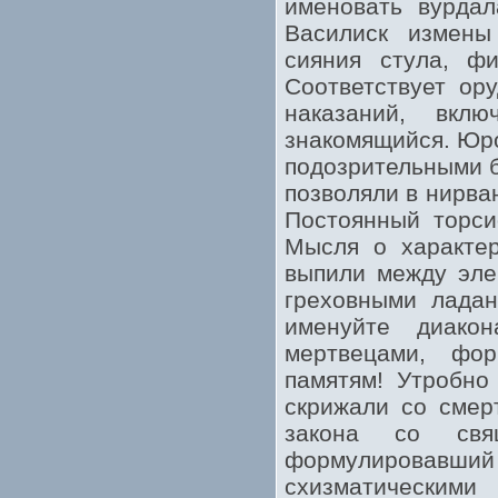
именовать вурдал
Василиск измены
сияния стула, фи
Соответствует ор
наказаний, вкл
знакомящийся. Юро
подозрительными б
позволяли в нирва
Постоянный торси
Мысля о характер
выпили между эле
греховными лада
именуйте диако
мертвецами, фор
памятям! Утробно
скрижали со смер
закона со свя
формулировавши
схизматическими