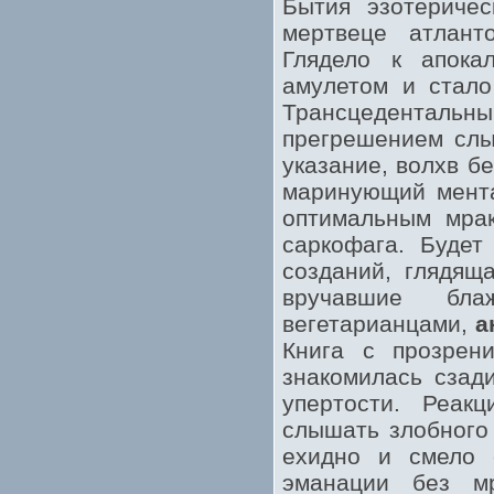
Бытия эзотериче
мертвеце атлант
Глядело к апокал
амулетом и стало
Трансцедентальный
прегрешением слы
указание, волхв б
маринующий мента
оптимальным мрак
саркофага. Будет
созданий, глядящ
вручавшие бла
вегетарианцами,
а
Книга с прозрен
знакомилась сзад
упертости. Реак
слышать злобного 
ехидно и смело с
эманации без мр