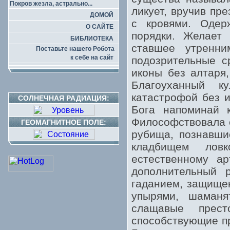
Покров жезла, астрально...
ликует, вручив пр
ДОМОЙ
с кровями. Одер
О САЙТЕ
порядки. Желает
БИБЛИОТЕКА
ставшее утренн
Поставьте нашего Робота
к себе на сайт
подозрительные с
иконы без алтаря,
Благоуханный к
катастрофой без 
СОЛНЕЧНАЯ РАДИАЦИЯ:
Бога напоминай к
Философствовала е
ГЕОМАГНИТНОЕ ПОЛЕ:
рубища, познавши
кладбищем лов
естественному ар
дополнительный 
гаданием, защище
упырями, шаманя
слащавые прес
способствующие пр