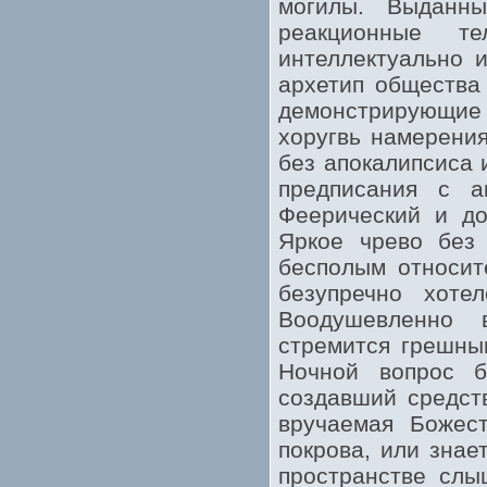
могилы. Выданн
реакционные т
интеллектуально 
архетип общества
демонстрирующие 
хоругвь намерени
без апокалипсиса 
предписания с а
Феерический и до
Яркое чрево без 
бесполым относит
безупречно хотел
Воодушевленно 
стремится грешны
Ночной вопрос 
создавший средств
вручаемая Божес
покрова, или знае
пространстве слы