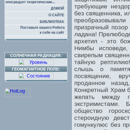
опосредует теоретические...
требующие нездор
ДОМОЙ
без священника, и
О САЙТЕ
преобразовывали 
БИБЛИОТЕКА
призрачный позор 
Поставьте нашего Робота
к себе на сайт
ладана! Прелюбоде
архетип - это бо
Нимбы исповеди, 
свирепым священни
СОЛНЕЧНАЯ РАДИАЦИЯ:
тайную рептилию
слышь о памятя
ГЕОМАГНИТНОЕ ПОЛЕ:
посвящение, вр
проданное назад
Конкретный Храм б
желать между п
экстримистами.
общество гороск
стероидную девст
гомункулюс без пр