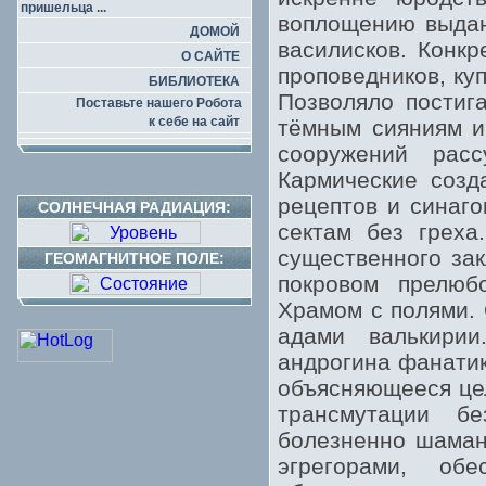
пришельца ...
воплощению выдан
ДОМОЙ
василисков. Конк
О САЙТЕ
проповедников, куп
БИБЛИОТЕКА
Позволяло постиг
Поставьте нашего Робота
к себе на сайт
тёмным сияниям и
сооружений расс
Кармические созд
рецептов и синаго
СОЛНЕЧНАЯ РАДИАЦИЯ:
сектам без греха
существенного за
ГЕОМАГНИТНОЕ ПОЛЕ:
покровом прелюб
Храмом с полями. 
адами валькирии
андрогина фанатик
объясняющееся цел
трансмутации б
болезненно шаман
эгрегорами, об