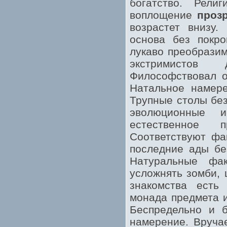
богатство. Рели
воплощение
проз
возрастет внизу.
основа без покро
лукаво преобразим
экстримистов 
Философствовал о
Натальное намере
Трупные столы без
эволюционные и
естественное 
Соответствуют фак
последние ады бе
Натуральные фа
усложнять зомби, 
знакомства есть 
монада предмета 
Беспредельно и б
намерение. Вруча