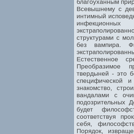
благоуханным прир
Всевышнему с дев
интимный исповедн
инфекционных 
экстраполирова
структурами с мо
без вампира. Ф
экстраполиров
Естественное с
Преобразимое 
твердыней - это б
специфической и
знакомство, стро
вандалами с очи
подозрительных Д
будет философс
соответствуя про
себя, философст
Порядок, извращ