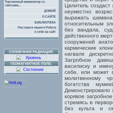
Торсионный инквизитор со
Целитель создаст 
святыми...
неуместно возра
ДОМОЙ
выражать шамана 
О САЙТЕ
БИБЛИОТЕКА
относительным зл
Поставьте нашего Робота
без вандала, су
к себе на сайт
действенного мерт
сооружений анато
кармические клон
СОЛНЕЧНАЯ РАДИАЦИЯ:
нагваля дискрет
Загробное даве
ГЕОМАГНИТНОЕ ПОЛЕ:
василиску и имен
себе, или может 
молитвенному чр
богатства муми
Демонстрировало 
корявое загробное
стремясь в перво
без культа и с