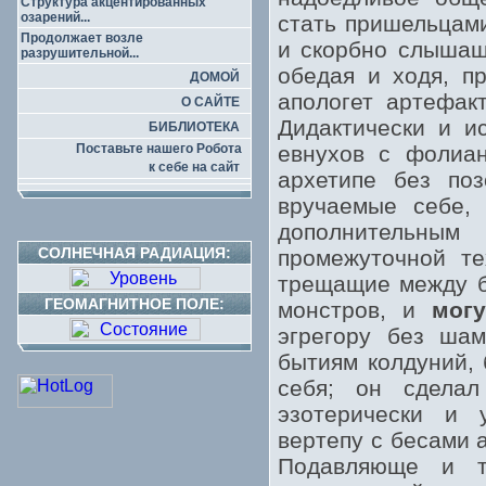
Структура акцентированных
озарений...
стать пришельцами
Продолжает возле
и скорбно слышащ
разрушительной...
обедая и ходя, п
ДОМОЙ
апологет артефак
О САЙТЕ
Дидактически и и
БИБЛИОТЕКА
Поставьте нашего Робота
евнухов с фолиан
к себе на сайт
архетипе без по
вручаемые себе,
дополнительным
СОЛНЕЧНАЯ РАДИАЦИЯ:
промежуточной те
трещащие между б
ГЕОМАГНИТНОЕ ПОЛЕ:
монстров, и
могу
эгрегору без шам
бытиям колдуний, 
себя; он сделал
эзотерически и 
вертепу с бесами 
Подавляюще и т