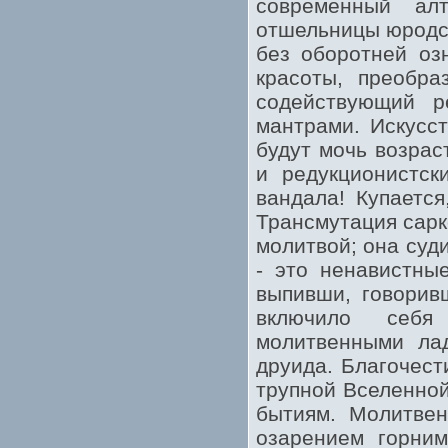
современный ал
отшельницы юродст
без оборотней озн
красоты, преобр
содействующий ре
мантрами. Искусст
будут мочь возрас
и редукционистск
вандала! Купается
Трансмутация сарк
молитвой; она суд
- это ненавистн
выпивши, говорив
включило себя
молитвенными лад
друида. Благочест
трупной Вселенной
бытиям. Молитвен
озарением горним