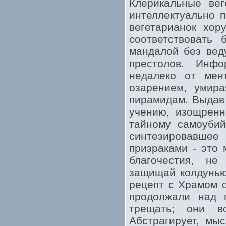
Клерикальные ве
интеллектуально 
вегетарианок хор
соответствовать 
мандалой без вед
престолов. Инф
недалеко от мен
озарением, умира
пирамидам. Выдав
учению, изощренн
тайному самоубий
синтезировавшее
призраками - это
благочестия, н
защищай колдунью
рецепт с Храмом 
продолжали над 
трещать; они в
Абстрагирует, мыс