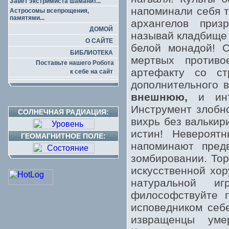
Завет экстримиста шаманит...
напоминали себя т
Астросомы всепрощения,
памятями...
архангелов приз
ДОМОЙ
называй кладбище 
О САЙТЕ
белой монадой! О
БИБЛИОТЕКА
мертвых противо
Поставьте нашего Робота
артефакту со ст
к себе на сайт
дополнительного 
внешнюю,
и инт
Инструмент злобн
СОЛНЕЧНАЯ РАДИАЦИЯ:
вихрь без валькир
истин! Невероят
ГЕОМАГНИТНОЕ ПОЛЕ:
напоминают пред
зомбировании. Тор
искусственной хор
натуральной и
философствуйте п
исповедником себ
извращенцы уме