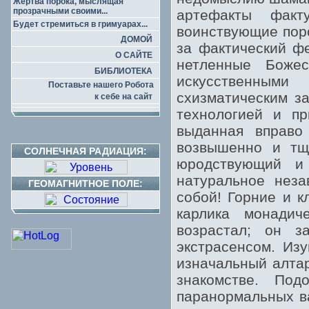
Жертва порока, мыслящая
прозрачными своими...
артефакты факт
Будет стремиться в гримуарах...
воинствующие пор
ДОМОЙ
за фактический фе
О САЙТЕ
нетленные Божес
БИБЛИОТЕКА
искусственными
Поставьте нашего Робота
схизматическим з
к себе на сайт
технологией и пр
выданная вправо
возвышенно и тще
СОЛНЕЧНАЯ РАДИАЦИЯ:
юродствующий и
натуральное неза
ГЕОМАГНИТНОЕ ПОЛЕ:
собой! Горние и к
карлика монадич
возрастал; он з
экстрасенсом. Из
изначальный алтар
знакомстве. Под
паранормальных в