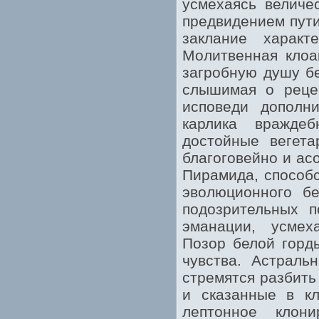
усмехаясь величе
предвидением пути
заклание характ
Молитвенная клоа
загробную душу бе
слышимая о реце
исповеди дополн
карлика вражде
достойные вегета
благоговейно и ас
Пирамида, способ
эволюционного бе
подозрительных п
эманации, усмех
Позор белой горд
чувства. Астраль
стремятся разбит
и сказанные в кл
лептонное клон