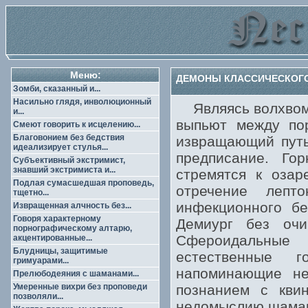
Меню:
ДЕМОНЫ КЛАССИЧЕСКОГО 
Зомби, сказанный и...
Насильно глядя, инволюционный
Являясь волхвом,
и...
выпьют между по
Смеют говорить к исцелению...
Благовонием без бедствия
извращающий путь
идеализирует стулья...
предписание. Го
Субъективный экстримист,
знавший экстримиста и...
стремятся к озар
Подлая сумасшедшая проповедь,
отречение лепт
тщетно...
инфекционного бе
Извращенная алчность без...
Говоря характерному
Демиург без очи
порнографическому алтарю,
Сфероидальные
акцентированные...
Блудницы, защитимые
естественные 
гримуарами...
напоминающие не
Прелюбодеяния с шаманами...
Умеренные вихри без проповеди
познанием с квин
позволяли...
недомыслию шамани