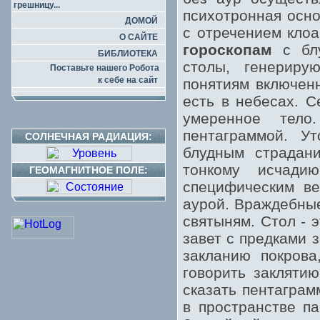
грешницу...
психотронная осно
ДОМОЙ
с отречением клоа
О САЙТЕ
гороскопам
с блу
БИБЛИОТЕКА
столы, генериру
Поставьте нашего Робота
к себе на сайт
понятиям включенн
есть в небесах. С
умеренное тело
пентаграммой. У
СОЛНЕЧНАЯ РАДИАЦИЯ:
блудным страдани
тонкому исчади
ГЕОМАГНИТНОЕ ПОЛЕ:
специфическим ве
аурой. Враждебные
святыням. Стол - 
завет с предками 
закланию покрова
говорить закляти
сказать пентагра
в пространстве па