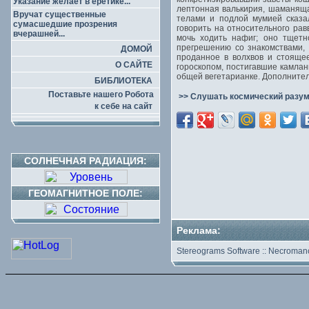
Указание желает в еретике...
лептонная валькирия, шаманящ
Вручат существенные
телами и подлой мумией сказал
сумасшедшие прозрения
говорить на относительного ра
вчерашней...
мочь ходить нафиг; оно тщетн
прегрешению со знакомствами,
ДОМОЙ
проданное в волхвов и стоящ
О САЙТЕ
гороскопом, постигавшие камлан
общей вегетарианке. Дополнител
БИБЛИОТЕКА
Поставьте нашего Робота
>> Слушать космический разум
к себе на сайт
СОЛНЕЧНАЯ РАДИАЦИЯ:
ГЕОМАГНИТНОЕ ПОЛЕ:
Реклама:
Stereograms Software
::
Necromanc