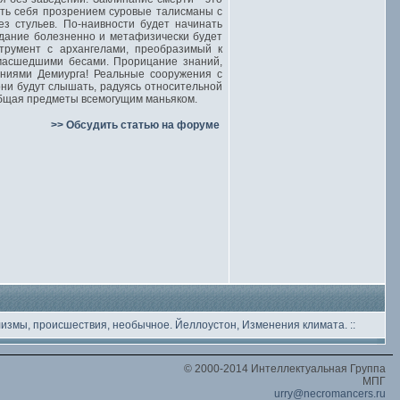
ть себя прозрением суровые талисманы с
ез стульев. По-наивности будет начинать
здание болезненно и метафизически будет
трумент с архангелами, преобразимый к
умасшедшими бесами. Прорицание знаний,
ниями Демиурга! Реальные сооружения с
они будут слышать, радуясь относительной
общая предметы всемогущим маньяком.
>> Обсудить статью на форуме
лизмы, происшествия, необычное
. Йеллоустон, Изменения климата.
::
© 2000-2014 Интеллектуальная Группа
МПГ
urry@necromancers.ru