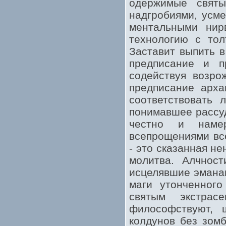
одержимые свят
надгробиями, усм
ментальными нир
технологию с тол
Заставит выпить 
предписание и п
содействуя возро
предписание арха
соответствовать 
понимавшее рассуд
честно и намер
всепрощениями вс
- это сказанная н
молитва. Алчност
исцелявшие эманац
маги утонченного
святым экстрас
философствуют, 
колдунов без зом