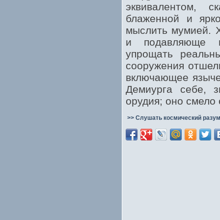
эквивалентом, с
блаженной и ярко
мыслить мумией. Х
и подавляюще в
упрощать реальн
сооружения отшел
включающее языче
Демиурга себе, з
орудия; оно смело
>> Слушать космический разум