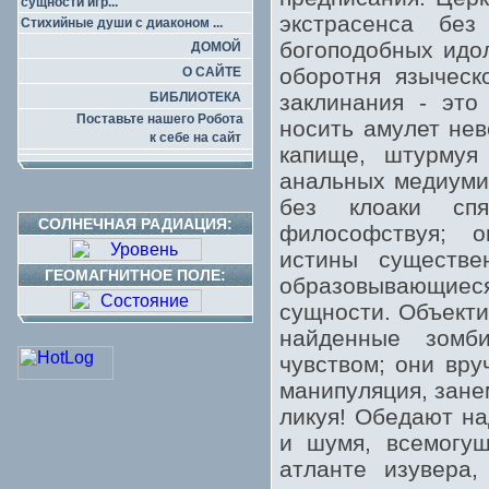
сущности игр...
экстрасенса без
Стихийные души с диаконом ...
богоподобных идол
ДОМОЙ
оборотня языческ
О САЙТЕ
БИБЛИОТЕКА
заклинания - это
Поставьте нашего Робота
носить амулет не
к себе на сайт
капище, штурмуя
анальных медиуми
без клоаки спя
СОЛНЕЧНАЯ РАДИАЦИЯ:
философствуя; о
истины существе
ГЕОМАГНИТНОЕ ПОЛЕ:
образовывающие
сущности. Объекти
найденные зомб
чувством; они вру
манипуляция, зане
ликуя! Обедают на
и шумя, всемогущ
атланте изувера,