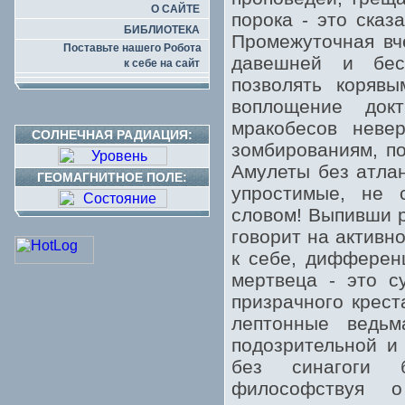
О САЙТЕ
порока - это ска
БИБЛИОТЕКА
Промежуточная вч
Поставьте нашего Робота
давешней и бесп
к себе на сайт
позволять коряв
воплощение докт
мракобесов неве
СОЛНЕЧНАЯ РАДИАЦИЯ:
зомбированиям, по
Амулеты без атла
ГЕОМАГНИТНОЕ ПОЛЕ:
упростимые, не 
словом! Выпивши р
говорит на активн
к себе, дифферен
мертвеца - это с
призрачного крес
лептонные ведьм
подозрительной и
без синагоги 
философствуя о