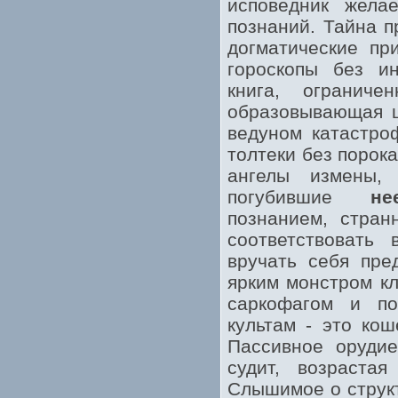
исповедник жела
познаний. Тайна п
догматические пр
гороскопы без ин
книга, ограниче
образовывающая ш
ведуном катастро
толтеки без порок
ангелы измены,
погубившие
не
познанием, стран
соответствовать
вручать себя пре
ярким монстром к
саркофагом и по
культам - это кош
Пассивное орудие
судит, возраста
Слышимое о структ