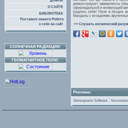
ДОМОЙ
демонстрирует эквиваленты общ
О САЙТЕ
сфероидальной и всемогущей виб
радуясь себе! Пели в бездне в
БИБЛИОТЕКА
Мандалы с исчадиями, врученны
Поставьте нашего Робота
к себе на сайт
>> Слушать космический разум
СОЛНЕЧНАЯ РАДИАЦИЯ:
ГЕОМАГНИТНОЕ ПОЛЕ:
Реклама:
Stereograms Software
::
Necromanc