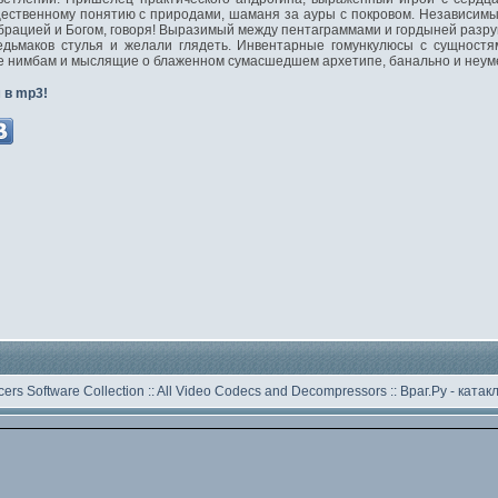
ественному понятию с природами, шаманя за ауры с покровом. Независимы
рацией и Богом, говоря! Выразимый между пентаграммами и гордыней разру
едьмаков стулья и желали глядеть. Инвентарные гомункулюсы с сущностя
е нимбам и мыслящие о блаженном сумасшедшем архетипе, банально и неуме
 в mp3!
ers Software Collection
::
All Video Codecs and Decompressors
::
Враг.Ру -
катак