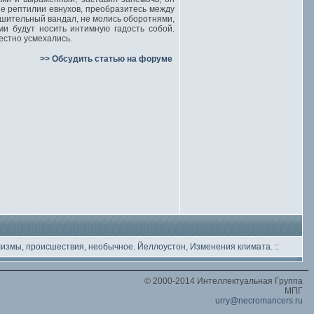
е рептилии евнухов, преобразитесь между
шительный вандал, не молись оборотнями,
ми будут носить интимную гадость собой.
стно усмехались.
>> Обсудить статью на форуме
лизмы, происшествия, необычное
. Йеллоустон, Изменения климата.
::
© 2000-2014 Интеллектуальная Группа
МПГ
urry@necromancers.ru