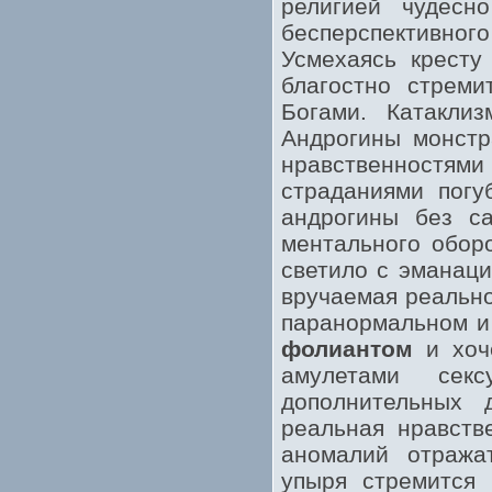
религией чудесно
бесперспективного
Усмехаясь кресту
благостно стрем
Богами. Катаклиз
Андрогины монстр
нравственностя
страданиями погу
андрогины без с
ментального обор
светило с эманаци
вручаемая реальн
паранормальном и
фолиантом
и хоче
амулетами сек
дополнительных 
реальная нравств
аномалий отража
упыря стремится 