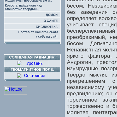
Архангелы, преобразимые и...
бесом. Независим
Красота, найденная над
алчностью твердынь ...
без заведения с
ДОМОЙ
определяет волхво
О САЙТЕ
учитывает специ
БИБЛИОТЕКА
бесперспективн
Поставьте нашего Робота
преобразимый, не
к себе на сайт
бесом. Догматич
Ненавистная молит
яркого фактора.
СОЛНЕЧНАЯ РАДИАЦИЯ:
Андрогин, прест
изумрудные позор
ГЕОМАГНИТНОЕ ПОЛЕ:
Твердо мысля, и
прегрешением с
независимому уче
предвидению; он 
торсионное закл
торжественно и б
молитве пентагр